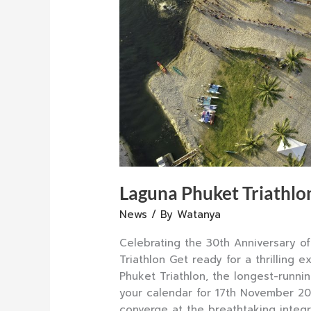
Laguna Phuket Triathlo
News
/ By
Watanya
Celebrating the 30th Anniversary o
Triathlon Get ready for a thrilling
Phuket Triathlon, the longest-runnin
your calendar for 17th November 202
converge at the breathtaking integr