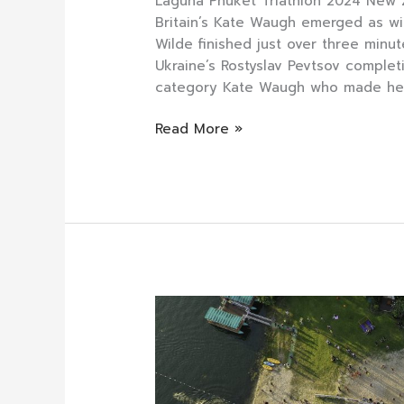
Laguna Phuket Triathlon 2024 New 
Britain’s Kate Waugh emerged as wi
Wilde finished just over three minut
Ukraine’s Rostyslav Pevtsov complet
category Kate Waugh who made her 
Read More »
Laguna
Phuket
Triathlon
30th
Anniversary