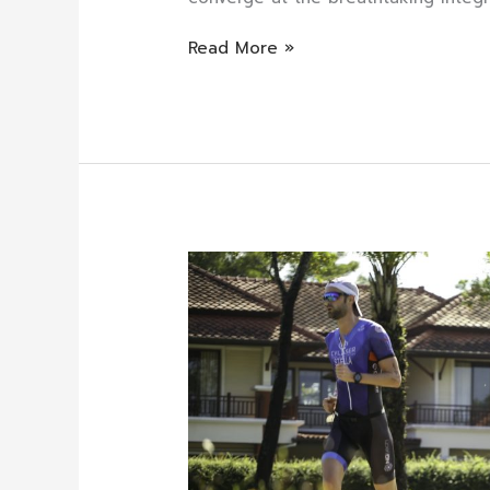
Read More »
3
Reasons
Why
You
Should
Join
LPT
Team
Relay