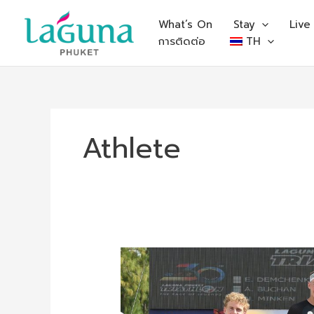
Skip
to
What’s On
Stay
Live
content
การติดต่อ
TH
Athlete
Laguna
Phuket
Triathlon
2024