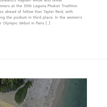
Zealand’s Hayden Wilde and Great
nners at the 30th Laguna Phuket Triathlon.
es ahead of fellow Kiwi Tayler Reid, with
ing the podium in third place. In the women’s
Olympic debut in Paris […]