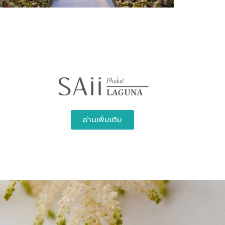
อ่านเพิ่มเติม