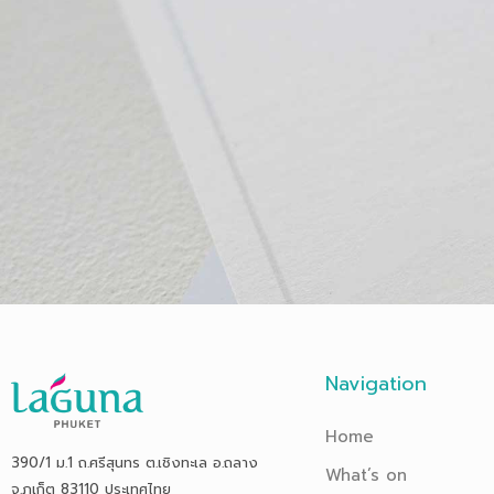
Navigation
Home
390/1 ม.1 ถ.ศรีสุนทร ต.เชิงทะเล อ.ถลาง
What’s on
จ.ภูเก็ต 83110 ประเทศไทย