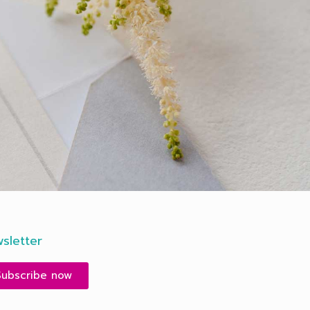
sletter
Subscribe now