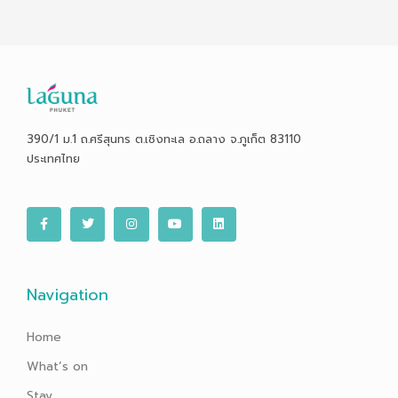
390/1 ม.1 ถ.ศรีสุนทร ต.เชิงทะเล อ.ถลาง จ.ภูเก็ต 83110
ประเทศไทย
F
T
I
Y
L
a
w
n
o
i
c
i
s
u
n
e
t
t
t
k
b
t
a
u
e
o
e
g
b
d
o
r
r
e
i
Navigation
k
a
n
-
m
f
Home
What’s on
Stay