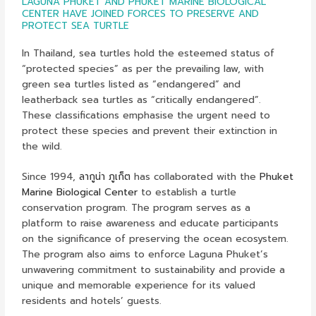
LAGUNA PHUKET AND PHUKET MARINE BIOLOGICAL
CENTER HAVE JOINED FORCES TO PRESERVE AND
PROTECT SEA TURTLE
In Thailand, sea turtles hold the esteemed status of
“protected species” as per the prevailing law, with
green sea turtles listed as “endangered” and
leatherback sea turtles as “critically endangered”.
These classifications emphasise the urgent need to
protect these species and prevent their extinction in
the wild.
Since 1994,
ลากูน่า ภูเก็ต
has collaborated with the
Phuket
Marine Biological Center
to establish a turtle
conservation program. The program serves as a
platform to raise awareness and educate participants
on the significance of preserving the ocean ecosystem.
The program also aims to enforce Laguna Phuket’s
unwavering commitment to sustainability and provide a
unique and memorable experience for its valued
residents and hotels’ guests.