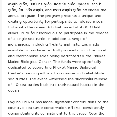
ลากูน่า ภูเก็ต
,
บันยันทรี ภูเก็ต
,
แคสเซีย ภูเก็ต
,
ดุสิตธานี ลากูน่า
ภูเก็ต
,
โฮม สวีท ลากูน่า
, and
ทราย ลากูน่า ภูเก็ต
attended the
annual program. The program presents a unique and
exciting opportunity for participants to release a sea
turtle into the ocean. A ticket priced at 4,000 Baht
allows up to four individuals to participate in the release
of a single sea turtle. In addition, a range of
merchandise, including T-shirts and hats, was made
available to purchase, with all proceeds from the ticket
and merchandise sales being dedicated to the Phuket
Marine Biological Center. The funds were specifically
dedicated to supporting Phuket Marine Biological
Center’s ongoing efforts to conserve and rehabilitate
sea turtles. The event witnessed the successful release
of 40 sea turtles back into their natural habitat in the
ocean.
Laguna Phuket has made significant contributions to the
country’s sea turtle conservation efforts, consistently
demonstrating its commitment to this cause. Over the