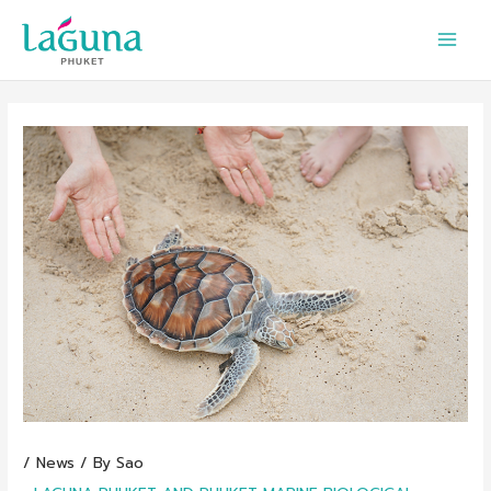
Skip
to
content
/
News
/ By
Sao