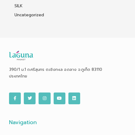
SILK
Uncategorized
390/1 ม.1 ถ.ศรีสุนทร ต.เชิงทะเล อ.ถลาง จ.ภูเก็ต 83110
ประเทศไทย
F
T
I
Y
L
a
w
n
o
i
c
i
s
u
n
e
t
t
t
k
b
t
a
u
e
o
e
g
b
d
o
r
r
e
i
Navigation
k
a
n
-
m
f