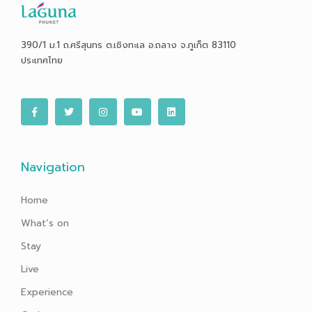
390/1 ม.1 ถ.ศรีสุนทร ต.เชิงทะเล อ.ถลาง จ.ภูเก็ต 83110
ประเทศไทย
F
T
I
Y
L
a
w
n
o
i
c
i
s
u
n
e
t
t
t
k
b
t
a
u
e
o
e
g
b
d
o
r
r
e
i
Navigation
k
a
n
-
m
f
Home
What’s on
Stay
Live
Experience