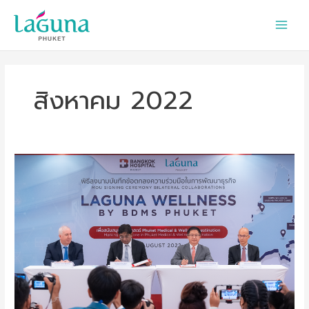
Skip
to
content
สิงหาคม 2022
Laguna
Phuket
and
BDMS
to
Open
a
New
Medical
and