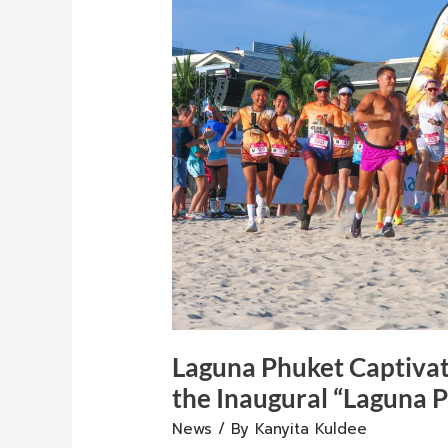
Golden
Hour
Magic
at
the
Inaugural
“Laguna
Phuket
Sunset
Beach
Run
2026”
Laguna Phuket Captivat
the Inaugural “Laguna 
News
/ By
Kanyita Kuldee