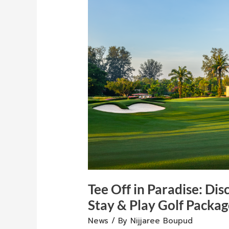
Discover
Laguna
Phuket’s
New
Stay
&
Play
Golf
Packages
Tee Off in Paradise: Di
Stay & Play Golf Packag
News
/ By
Nijjaree Boupud