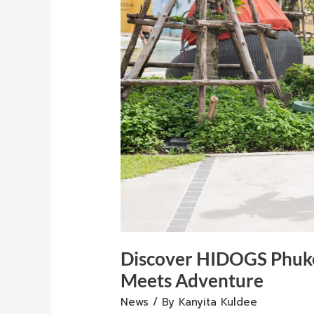
Where
Pet
Wellness
Meets
Adventure
Discover HIDOGS Phuke
Meets Adventure
News
/ By
Kanyita Kuldee