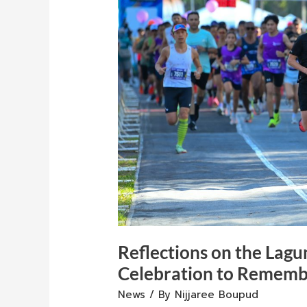
Phuket
Marathon
2026:
A
Celebration
to
Remember
Reflections on the Lag
Celebration to Remem
News
/ By
Nijjaree Boupud