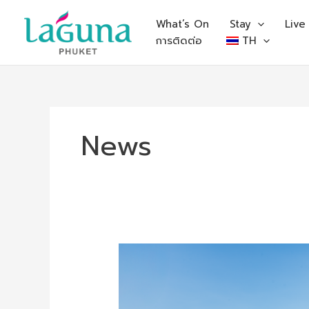
Skip
to
What’s On
Stay
Live
content
การติดต่อ
TH
News
Tee
Off
in
Paradise: