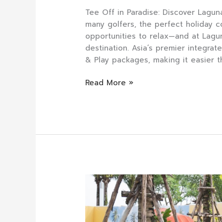
Tee Off in Paradise: Discover Lagu
many golfers, the perfect holiday c
opportunities to relax—and at Lagun
destination. Asia’s premier integrat
& Play packages, making it easier t
Read More »
Discover
HIDOGS
Phuket
2026: