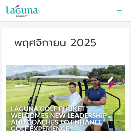
Skip
to
content
พฤศจิกายน 2025
Laguna
Golf
Phuket
Welcomes
new
Leadership
and
Coaches
to
Enhance