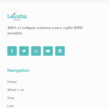
390/1 ม.1 ถ.ศรีสุนทร ต.เชิงทะเล อ.ถลาง จ.ภูเก็ต 83110
ประเทศไทย
F
T
I
Y
L
a
w
n
o
i
c
i
s
u
n
e
t
t
t
k
b
t
a
u
e
o
e
g
b
d
o
r
r
e
i
Navigation
k
a
n
-
m
f
Home
What’s on
Stay
Live