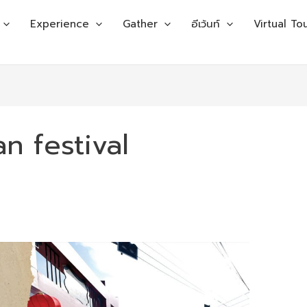
Experience
Gather
อีเว้นท์
Virtual To
n festival