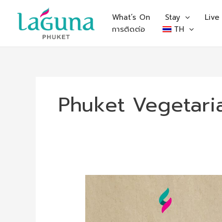
Skip
to
What’s On
Stay
Live
content
การติดต่อ
TH
Phuket Vegetaria
Phuket
Vegetarian
Festival
2023