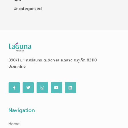
Uncategorized
390/1 ม.1 ถ.ศรีสุนทร ต.เชิงทะเล อ.ถลาง จ.ภูเก็ต 83110
ประเทศไทย
F
T
I
Y
L
a
w
n
o
i
c
i
s
u
n
e
t
t
t
k
b
t
a
u
e
o
e
g
b
d
o
r
r
e
i
Navigation
k
a
n
-
m
f
Home