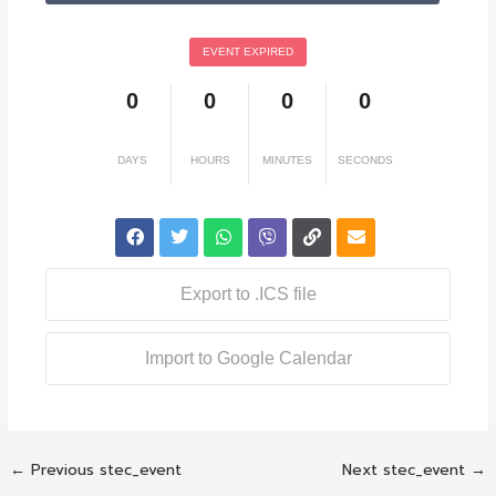
EVENT EXPIRED
0
0
0
0
DAYS
HOURS
MINUTES
SECONDS
Export to .ICS file
Import to Google Calendar
←
Previous stec_event
Next stec_event
→