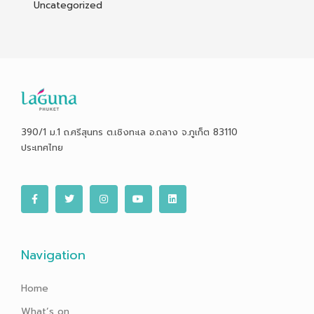
Uncategorized
390/1 ม.1 ถ.ศรีสุนทร ต.เชิงทะเล อ.ถลาง จ.ภูเก็ต 83110
ประเทศไทย
F
T
I
Y
L
a
w
n
o
i
c
i
s
u
n
e
t
t
t
k
b
t
a
u
e
o
e
g
b
d
o
r
r
e
i
Navigation
k
a
n
-
m
f
Home
What’s on