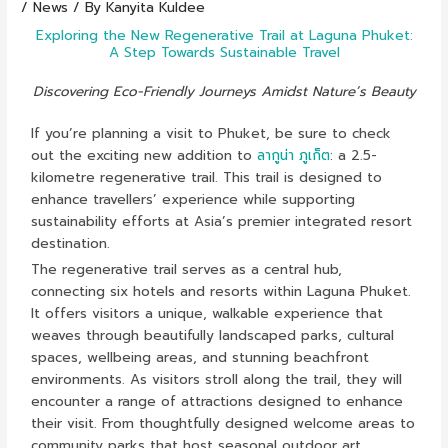
/
News
/ By
Kanyita Kuldee
Exploring the New Regenerative Trail at Laguna Phuket:
A Step Towards Sustainable Travel
Discovering Eco-Friendly Journeys Amidst Nature’s Beauty
If you’re planning a visit to Phuket, be sure to check
out the exciting new addition to
ลากูน่า ภูเก็ต
: a 2.5-
kilometre regenerative trail. This trail is designed to
enhance travellers’ experience while supporting
sustainability efforts at Asia’s premier integrated resort
destination.
The regenerative trail serves as a central hub,
connecting six hotels and resorts within Laguna Phuket.
It offers visitors a unique, walkable experience that
weaves through beautifully landscaped parks, cultural
spaces, wellbeing areas, and stunning beachfront
environments. As visitors stroll along the trail, they will
encounter a range of attractions designed to enhance
their visit. From thoughtfully designed welcome areas to
community parks that host seasonal outdoor art