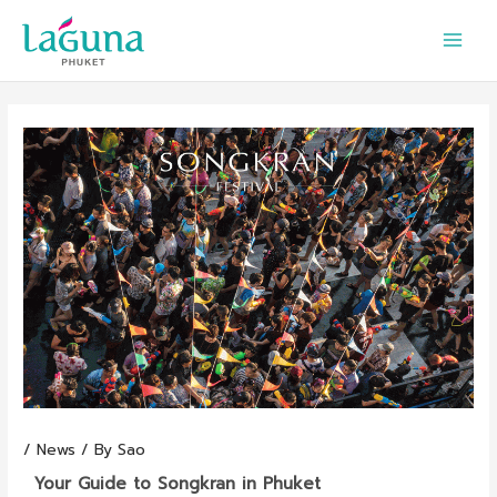
Skip
to
content
/
News
/ By
Sao
Your Guide to Songkran in Phuket