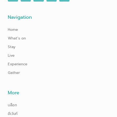
c
i
s
u
n
e
t
t
t
k
b
t
a
u
e
o
e
g
b
d
o
r
r
e
i
Navigation
k
a
n
-
m
f
Home
What’s on
Stay
Live
Experience
Gather
More
บล็อก
อีเว้นท์