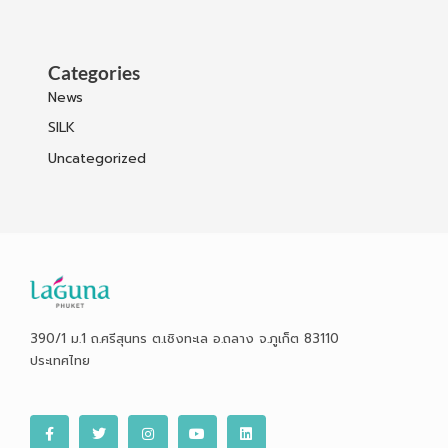
Categories
News
SILK
Uncategorized
390/1 ม.1 ถ.ศรีสุนทร ต.เชิงทะเล อ.ถลาง จ.ภูเก็ต 83110
ประเทศไทย
F
T
I
Y
L
a
w
n
o
i