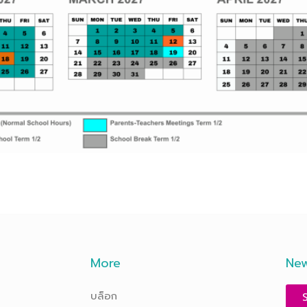
More
New
บล็อก